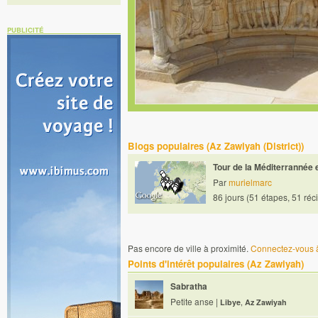
PUBLICITÉ
Blogs populaires (Az Zawiyah (District))
Tour de la Méditerrannée
Par
murielmarc
86 jours (51 étapes, 51 réc
Pas encore de ville à proximité.
Connectez-vous à
Points d'intérêt populaires (Az Zawiyah)
Sabratha
Petite anse |
Libye
,
Az Zawiyah