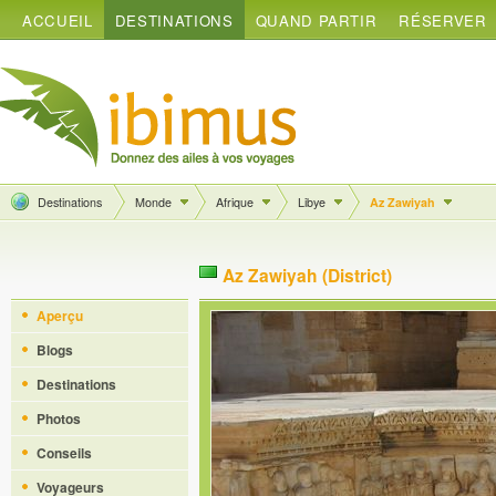
ACCUEIL
DESTINATIONS
QUAND PARTIR
RÉSERVER
Destinations
Monde
Afrique
Libye
Az Zawiyah
Az Zawiyah (District)
Aperçu
Blogs
Destinations
Photos
Conseils
Voyageurs