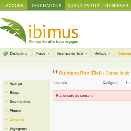
ACCUEIL
DESTINATIONS
QUAND PARTIR
RÉSERVER
Destinations
Monde
Amérique du Nord
Mexique
Quintan
Quintana Roo (État) -
Conseils de
Catégorie :
0 conseil
Aperçu
Blogs
Pas encore de conseils
Destinations
Photos
Conseils
Voyageurs