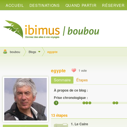
ACCUEIL
DESTINATIONS
QUAND PARTIR
RÉSERVER
boubou
Blogs
egypte
egypte
1
vote
Sommaire
Étapes
À propos de ce blog :
Frise chronologique :
1
13 étapes
1
. Le Caire