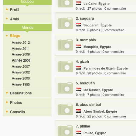
boubou
Le Caire
,
Égypte
0 récit |
27
photos | 0 commentaire
Profil
2
. saqqara
Amis
Saqqarah
,
Égypte
Monde
0 récit |
6
photos | 0 commentaire
Blogs
3
. memphis
Année 2012
Memphis
,
Égypte
Année 2011
0 récit |
4
photos | 0 commentaire
Année 2009
Année 2008
4
. gizeh
Année 2007
Pyramides de Gizeh
,
Égypte
Année 2002
0 récit |
20
photos | 0 commentaire
Année 2000
5
. assouan
Année 1995
lac Nasser
,
Égypte
Destinations
0 récit |
7
photos | 0 commentaire
Photos
6
. abou simbel
Conseils
Abou Simbel
,
Égypte
0 récit |
22
photos | 0 commentaire
7
. philae
Philaé
,
Égypte