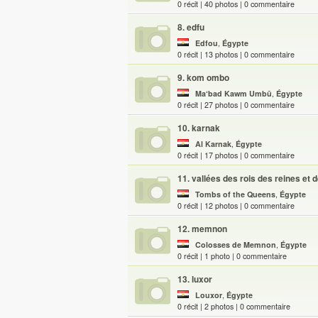
0 récit |
40
photos | 0 commentaire
8
. edfu
Edfou
,
Égypte
0 récit |
13
photos | 0 commentaire
9
. kom ombo
Ma‘bad Kawm Umbū
,
Égypte
0 récit |
27
photos | 0 commentaire
10
. karnak
Al Karnak
,
Égypte
0 récit |
17
photos | 0 commentaire
11
. vallées des rois des reines et d
Tombs of the Queens
,
Égypte
0 récit |
12
photos | 0 commentaire
12
. memnon
Colosses de Memnon
,
Égypte
0 récit |
1
photo | 0 commentaire
13
. luxor
Louxor
,
Égypte
0 récit |
2
photos | 0 commentaire