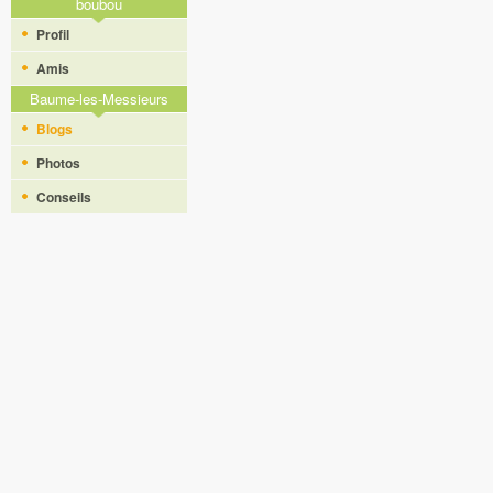
boubou
Profil
Amis
Baume-les-Messieurs
Blogs
Photos
Conseils