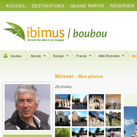
ACCUEIL
DESTINATIONS
QUAND PARTIR
RÉSERVER
boubou
Monde
Europe
France
Midi-Pyrénées
Mo
Moissac -
Mes photos
28 photos