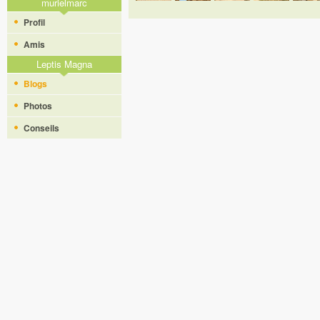
murielmarc
Profil
Amis
Leptis Magna
Blogs
Photos
Conseils