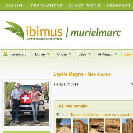
ACCUEIL
DESTINATIONS
QUAND PARTIR
RÉSERVER
murielmarc
Monde
Afrique
Libye
Al Murgub
Lept
Leptis Magna -
Mes étapes
A
1 étape trouvée
La Libye romaine
Tiré de :
Tour de la Méditerrannée en campette