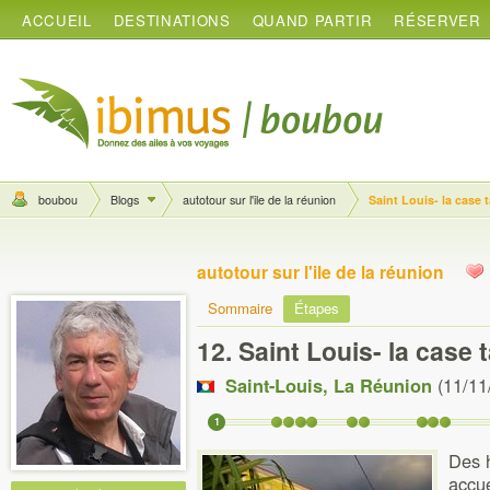
ACCUEIL
DESTINATIONS
QUAND PARTIR
RÉSERVER
boubou
Blogs
autotour sur l'ile de la réunion
Saint Louis- la case 
autotour sur l'ile de la réunion
Sommaire
Étapes
12. Saint Louis- la case 
Saint-Louis
,
La Réunion
(11/11
1
Des 
accue