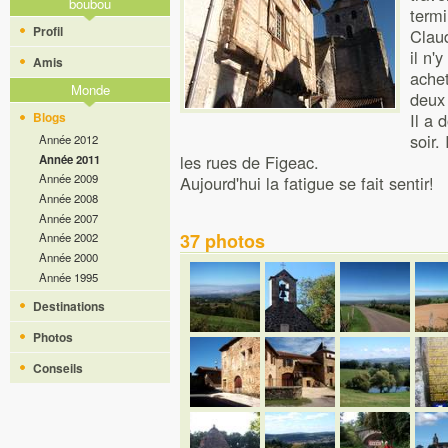
boubou
termi
Profil
Clau
il n'
Amis
achet
Monde
deux 
Blogs
Il a 
soir.
Année 2012
les rues de Figeac.
Année 2011
Année 2009
Aujourd'hui la fatigue se fait sentir!
Année 2008
Année 2007
37 photos
Année 2002
Année 2000
Année 1995
Destinations
Photos
Conseils