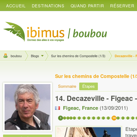
ACCUEIL
DESTINATIONS
QUAND PARTIR
RÉSERVER
boubou
Blogs
Sur les chemins de Compostelle (1/3)
Decazeville - 
Sur les chemins de Compostelle (1/
Sommaire
Étapes
14. Decazeville - Figeac 
Figeac
,
France
(13/09/2011)
1
14
Etap
trav