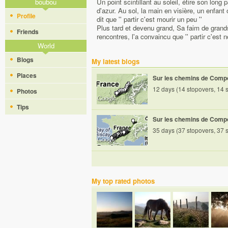
boubou
Un point scintillant au soleil, étire son long
d'azur. Au sol, la main en visière, un enfant 
Profile
dit que '' partir c'est mourir un peu ''
Plus tard et devenu grand, Sa faim de grand
Friends
rencontres, l'a convaincu que '' partir c'est n
World
Blogs
My latest blogs
Places
Sur les chemins de Compos
12 days (14 stopovers, 14 s
Photos
Tips
Sur les chemins de Compos
35 days (37 stopovers, 37 s
My top rated photos