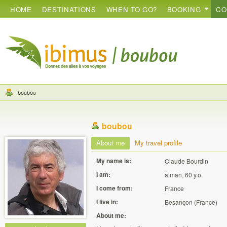
HOME
DESTINATIONS
WHEN TO GO?
BOOKING
CO
boubou
boubou
About me
My travel profile
My name is:
Claude Bourdin
I am:
a man, 60 y.o.
I come from:
France
I live in:
Besançon (France)
About me: