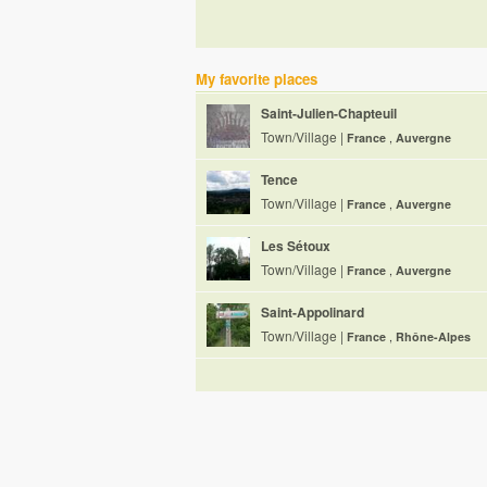
My favorite places
Saint-Julien-Chapteuil
Town/Village
|
France
,
Auvergne
Tence
Town/Village
|
France
,
Auvergne
Les Sétoux
Town/Village
|
France
,
Auvergne
Saint-Appolinard
Town/Village
|
France
,
Rhône-Alpes